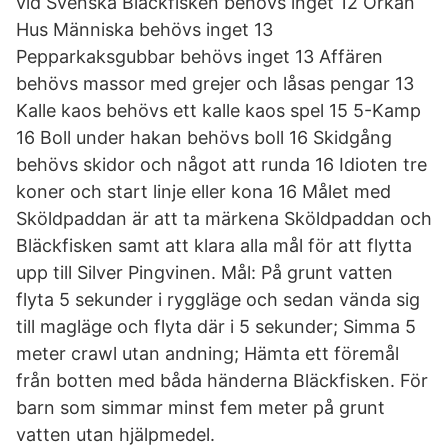
vid Svenska Bläckfisken behövs inget 12 Orkan
Hus Människa behövs inget 13
Pepparkaksgubbar behövs inget 13 Affären
behövs massor med grejer och låsas pengar 13
Kalle kaos behövs ett kalle kaos spel 15 5-Kamp
16 Boll under hakan behövs boll 16 Skidgång
behövs skidor och något att runda 16 Idioten tre
koner och start linje eller kona 16 Målet med
Sköldpaddan är att ta märkena Sköldpaddan och
Bläckfisken samt att klara alla mål för att flytta
upp till Silver Pingvinen. Mål: På grunt vatten
flyta 5 sekunder i ryggläge och sedan vända sig
till magläge och flyta där i 5 sekunder; Simma 5
meter crawl utan andning; Hämta ett föremål
från botten med båda händerna Bläckfisken. För
barn som simmar minst fem meter på grunt
vatten utan hjälpmedel.