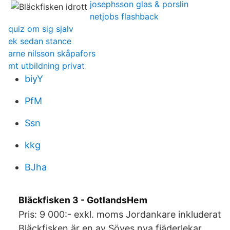
josephsson glas & porslin
netjobs flashback
quiz om sig sjalv
ek sedan stance
arne nilsson skåpafors
mt utbildning privat
biyY
PfM
Ssn
kkg
BJha
Bläckfisken 3 - GotlandsHem
Pris: 9 000:- exkl. moms Jordankare inkluderat
Bläckfisken är en av Söves nya fjäderlekar.