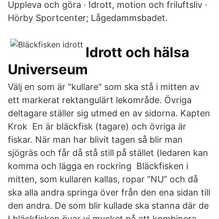
Uppleva och göra · Idrott, motion och friluftsliv ·
Hörby Sportcenter; Lågedammsbadet.
Idrott och hälsa
Universeum
Välj en som är "kullare" som ska stå i mitten av
ett markerat rektangulärt lekområde. Övriga
deltagare ställer sig utmed en av sidorna. Kapten
Krok En är bläckfisk (tagare) och övriga är
fiskar. När man har blivit tagen så blir man
sjögräs och får då stå still på stället (ledaren kan
komma och lägga en rockring Bläckfisken i
mitten, som kullaren kallas, ropar ”NU” och då
ska alla andra springa över från den ena sidan till
den andra. De som blir kullade ska stanna där de
I bläckfisken övar vi mycket på att kombinera