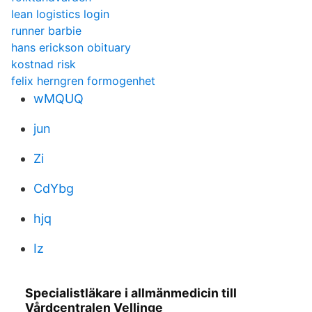
lean logistics login
runner barbie
hans erickson obituary
kostnad risk
felix herngren formogenhet
wMQUQ
jun
Zi
CdYbg
hjq
Iz
Specialistläkare i allmänmedicin till
Vårdcentralen Vellinge